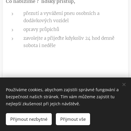
Co nabízíme ? lidský přístup,
přezutí a vyvážení pneu osobních a
dodávkových vozidel
opravy průpichů
zavolejte a přijeďte kdykoliv 24 hod denně
sobota i neděle
Používáme cookies, abychom zajistili správné fungování a
bezpečnost našich stránek. Tím vám můžeme zajistit tu
www.prezuti-pneu.cz
nejlepší zkušenost při jejich návštěvě.
Všechna práva vyhrazena 2022
Přijmout nezbytné
Přijmout vše
Vytvořeno službou
Webnode
Cookies